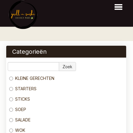
HOME
BESTELLEN
Categorieën
MENU
Zoek
RESERVEER
KLEINE GERECHTEN
LOGIN
STARTERS
CONTACT
STICKS
SOEP
SALADE
WOK